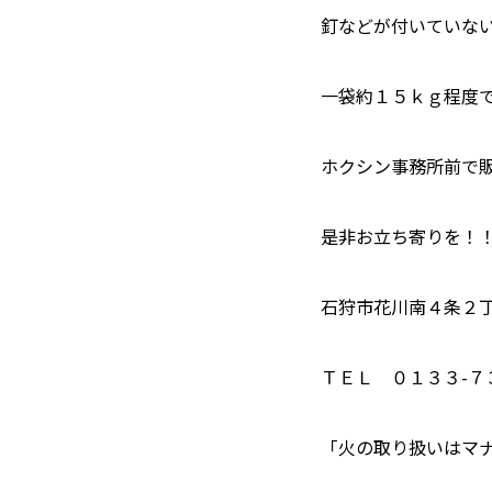
釘などが付いていな
一袋約１５ｋｇ程度
ホクシン事務所前で
是非お立ち寄りを！
石狩市花川南４条２
ＴＥＬ ０１３３-７
「火の取り扱いはマ