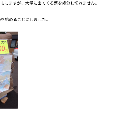
ホーム
りもしますが、大量に出てくる薪を処分し切れません。
私たちについて
売を始めることにしました。
ホクシンの歩み
自慢の大工
会社概要
家づくりについて
自然素材の家
職人の技
省エネと性能
安心・保証
家づくりの流れ