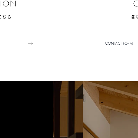
TION
こちら
各
CONTACT FORM
CONTACT FORM