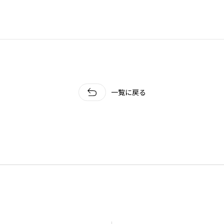
ホーム
私たちについて
ホクシンの歩み
自慢の大工
会社概要
一覧に戻る
家づくりについて
自然素材の家
職人の技
省エネと性能
安心・保証
家づくりの流れ