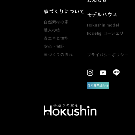
家づくりについて
モデルハウス
自然素材の家
Hokushin model
職人の技
koselig コーシェリ
省エネと性能
安心・​保証​
家づくりの​流れ
プライバシーポリシー