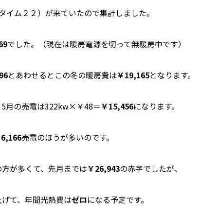
トタイム２２）が来ていたので集計しました。
69
でした。（現在は暖房電源を切って無暖房中です）
96
とあわせるとこの冬の暖房費は
￥19,165
となります。
月の売電は322kw×￥48＝
￥15,456
になります。
6,166
売電のほうが多いのです。
の方が多くて、先月までは
￥26,943
の赤字でしたが、
上げて、年間光熱費は
ゼロ
になる予定です。