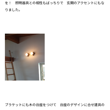
を！ 照明器具との相性もばっちりで 玄関のアクセントにもな
ホクシンの歩み
りました。
自慢の大工
会社概要
家づくりについて
自然素材の家
職人の技
省エネと性能
安心・保証
家づくりの流れ
施工事例
コラム
ブラケットにも木の台座をつけて 台座のデザインに合せ建具の
お知らせ