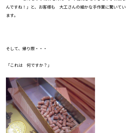
ホクシンの歩み
んですね！」と、お客様も 大工さんの細かな手作業に驚いてい
自慢の大工
ます。
会社概要
家づくりについて
そして、帰り際・・・
自然素材の家
職人の技
省エネと性能
「これは 何ですか？」
安心・保証
家づくりの流れ
施工事例
コラム
お知らせ