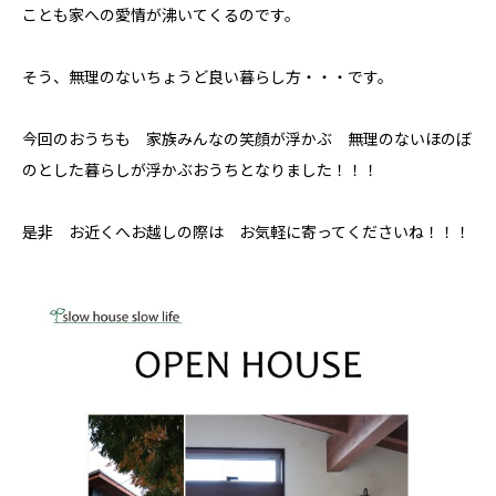
ことも家への愛情が沸いてくるのです。
お知らせ
そう、無理のないちょうど良い暮らし方・・・です。
モデルハウス
Hokushin model
今回のおうちも 家族みんなの笑顔が浮かぶ 無理のないほのぼ
koselig コーシェリ
のとした暮らしが浮かぶおうちとなりました！！！
見学予約
是非 お近くへお越しの際は お気軽に寄ってくださいね！！！
お問い合わせ
プライバシーポリシー