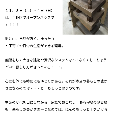
私たちについて
１１月３日（土）・４日（日）
ホクシンの歩み
は 手稲区でオープンハウスで
自慢の大工
す！！！
会社概要
海に山、自然が近く、ゆったり
家づくりについて
と子育てや日常の生活ができる環境。
自然素材の家
職人の技
無理をして大きな建物や贅沢なシステムなんてなくても ちょう
省エネと性能
どいい暮らし方がきっとある・・・。
安心・保証
家づくりの流れ
心にも体にも時間にもゆとりがある。それが本当の暮らしの豊か
さになるのでは・・・と ちょっと思うのです。
施工事例
季節の変化を目にしながら 家族でおこなう ある程度の冬支度
コラム
も 暮らしの豊かさの一つなのでは。ほんのちょっと手をかける