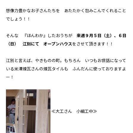
安心・保証
想像力豊かなお子さんたちを あたたかく包みこんでくれること
家づくりの流れ
でしょう！！
施工事例
そんな 『ほんわか』したおうちが
来週９月５日（土）、６日
コラム
（日） 江別にて オープンハウス
をさせて頂きます！！
お知らせ
江別と言えば、やきものの町。もちろん いつもお世話になって
いる米澤煉瓦さんの煉瓦タイルも ふんだんに使っておりますよ
ー！
モデルハウス
Hokushin model
koselig コーシェリ
≪大工さん 小細工中≫
見学予約
お問い合わせ