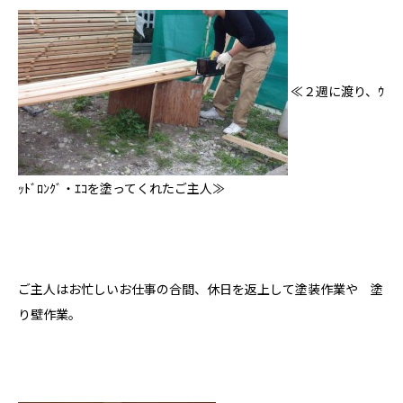
≪２週に渡り、ｳ
ｯﾄﾞﾛﾝｸﾞ・ｴｺを塗ってくれたご主人≫
ご主人はお忙しいお仕事の合間、休日を返上して塗装作業や 塗
り壁作業。