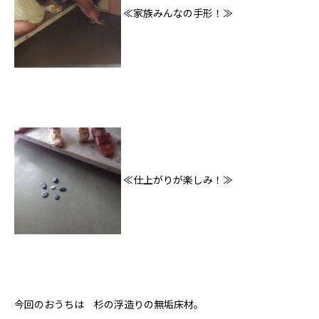
≪家族みんなの手形！≫
私たちについて
ホクシンの歩み
≪仕上がりが楽しみ！≫
自慢の大工
会社概要
家づくりについて
自然素材の家
職人の技
今回のおうちは 杉の浮造りの無垢床材。
省エネと性能