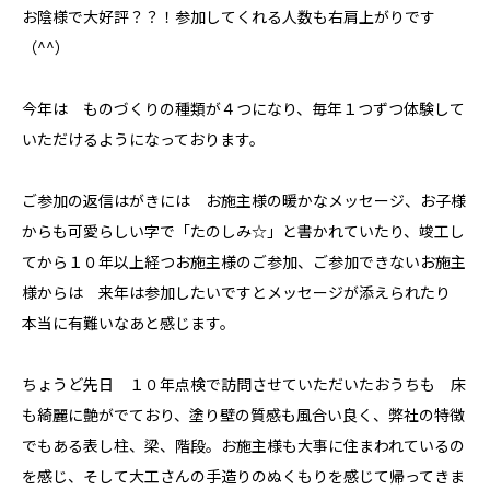
お陰様で大好評？？！参加してくれる人数も右肩上がりです
（^^）
今年は ものづくりの種類が４つになり、毎年１つずつ体験して
いただけるようになっております。
ご参加の返信はがきには お施主様の暖かなメッセージ、お子様
からも可愛らしい字で「たのしみ☆」と書かれていたり、竣工し
てから１０年以上経つお施主様のご参加、ご参加できないお施主
様からは 来年は参加したいですとメッセージが添えられたり
本当に有難いなあと感じます。
ちょうど先日 １０年点検で訪問させていただいたおうちも 床
も綺麗に艶がでており、塗り壁の質感も風合い良く、弊社の特徴
でもある表し柱、梁、階段。お施主様も大事に住まわれているの
を感じ、そして大工さんの手造りのぬくもりを感じて帰ってきま