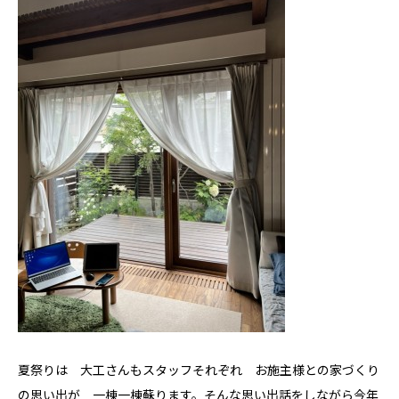
省エネと性能
安心・保証
家づくりの流れ
施工事例
コラム
お知らせ
モデルハウス
Hokushin model
koselig コーシェリ
見学予約
夏祭りは 大工さんもスタッフそれぞれ お施主様との家づくり
の思い出が 一棟一棟蘇ります。そんな思い出話をしながら今年