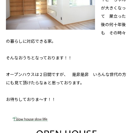
施工事例
が大きくなっ
て 巣立った
後の何十年後
コラム
も その時々
の暮らしに対応できる家。
お知らせ
そんなおうちとなっております！！
モデルハウス
Hokushin model
オープンハウスは２日間ですが、 是非是非 いろんな世代の方
koselig コーシェリ
にも見て頂けたらなぁと思っております。
見学予約
お待ちしておりま～す！！
お問い合わせ