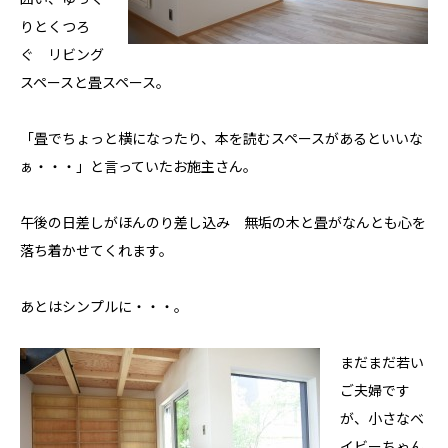
りとくつろ
ぐ リビング
スペースと畳スペース。
「畳でちょっと横になったり、本を読むスペースがあるといいな
私たちについて
ぁ・・・」と言っていたお施主さん。
ホクシンの歩み
自慢の大工
午後の日差しがほんのり差し込み 無垢の木と畳がなんとも心を
会社概要
落ち着かせてくれます。
家づくりについて
あとはシンプルに・・・。
自然素材の家
職人の技
まだまだ若い
省エネと性能
ご夫婦です
安心・保証
が、小さなベ
家づくりの流れ
イビーちゃん