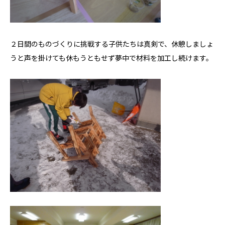
自慢の大工
会社概要
家づくりについて
２日間のものづくりに挑戦する子供たちは真剣で、休憩しましょ
うと声を掛けても休もうともせず夢中で材料を加工し続けます。
自然素材の家
職人の技
省エネと性能
安心・保証
家づくりの流れ
施工事例
コラム
お知らせ