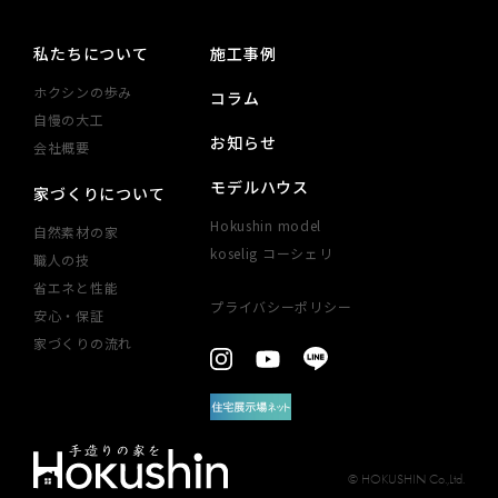
私たちについて
施工事例
ホクシンの歩み
コラム
自慢の大工
お知らせ
会社概要
モデルハウス
家づくりについて
Hokushin model
自然素材の家
koselig コーシェリ
職人の技
省エネと性能
プライバシーポリシー
安心・​保証​
見学予約
家づくりの​流れ
お問い合わせ
© HOKUSHIN Co.,Ltd.