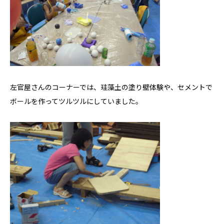
コラム
お知らせ
モデルハウス
Hokushin model
左官屋さんのコーナーでは、珪藻土の塗り壁体験や、セメントで
koselig コーシェリ
ボールを作ってツルツルにしていました。
見学予約
お問い合わせ
プライバシーポリシー