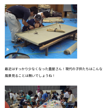
私たちについて
ホクシンの歩み
自慢の大工
会社概要
家づくりについて
自然素材の家
職人の技
最近はすっかり少なくなった畳屋さん！現代の子供たちはこんな
省エネと性能
風景見ることは無いでしょうね！
安心・保証
家づくりの流れ
施工事例