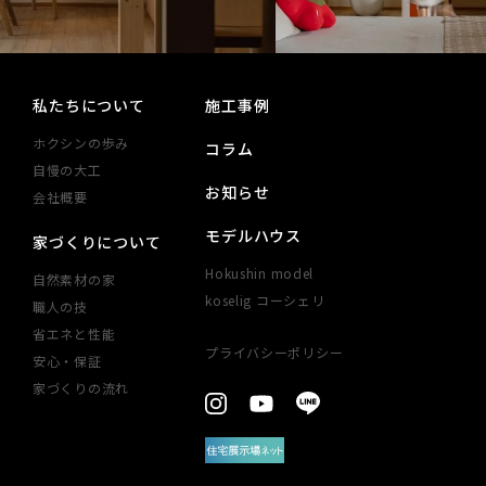
私たちについて
施工事例
ホクシンの歩み
コラム
自慢の大工
お知らせ
会社概要
モデルハウス
家づくりについて
Hokushin model
自然素材の家
koselig コーシェリ
職人の技
省エネと性能
プライバシーポリシー
安心・​保証​
見学予約
家づくりの​流れ