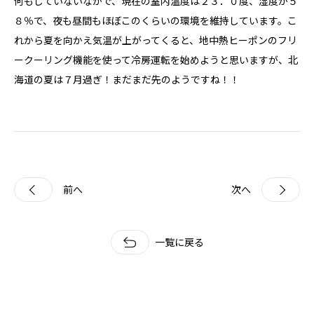
何もしていないなかで、現在の室内温度は２３．０度、湿度が５
家づくりについて
８％で、夜も昼間もほぼこのくらいの環境を維持しています。こ
自然素材の家
れから夏を向かえ気温が上がってくると、地中熱ヒーポンのフリ
職人の技
ークーリング機能を使って冷房運転を始めようと思いますが、北
省エネと性能
海道の夏は７月過ぎ！まだまだ先のようですね！！
安心・保証
家づくりの流れ
施工事例
コラム
前へ
次へ
お知らせ
一覧に戻る
モデルハウス
Hokushin model
koselig コーシェリ