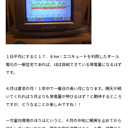
１日平均にすると１７．６kw！エコキュートを利用したオール
電化の一般住宅であれば、ほぼ自給できている発電量になるはず
です。
６月は夏至の月！１年中で一番日の長い月になります。晴天が続
私たちについて
いてくれれば５月よりも発電量が伸びるはず？と期待するところ
ホクシンの歩み
ですが、どうなることか楽しみですね！！
自慢の大工
会社概要
一方室内環境のほうはというと、４月の中旬に暖房を止めてから