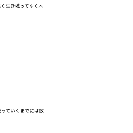
koselig コーシェリ
強く生き残ってゆく木
見学予約
お問い合わせ
戻っていくまでには数