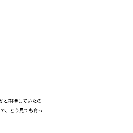
施工事例
コラム
お知らせ
かと期待していたの
けで、どう見ても育っ
モデルハウス
Hokushin model