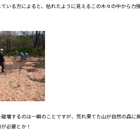
自然素材の家
している方によると、枯れたように見えるこの木々の中から力
職人の技
省エネと性能
安心・保証
家づくりの流れ
プライバシーポリシー
を破壊するのは一瞬のことですが、荒れ果てた山が自然の森に
月が必要とか！