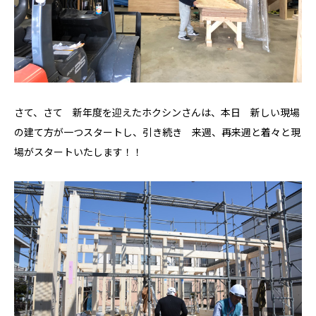
自然素材の家
職人の技
省エネと性能
安心・保証
家づくりの流れ
さて、さて 新年度を迎えたホクシンさんは、本日 新しい現場
施工事例
の建て方が一つスタートし、引き続き 来週、再来週と着々と現
場がスタートいたします！！
コラム
お知らせ
モデルハウス
Hokushin model
koselig コーシェリ