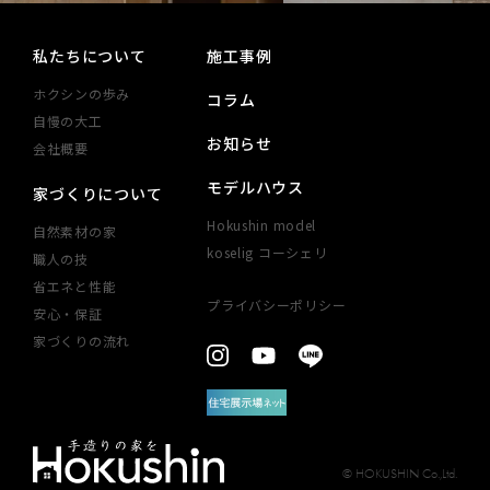
私たちについて
施工事例
ホクシンの歩み
コラム
自慢の大工
お知らせ
会社概要
モデルハウス
家づくりについて
Hokushin model
自然素材の家
koselig コーシェリ
職人の技
省エネと性能
プライバシーポリシー
安心・​保証​
見学予約
家づくりの​流れ
お問い合わせ
© HOKUSHIN Co.,Ltd.