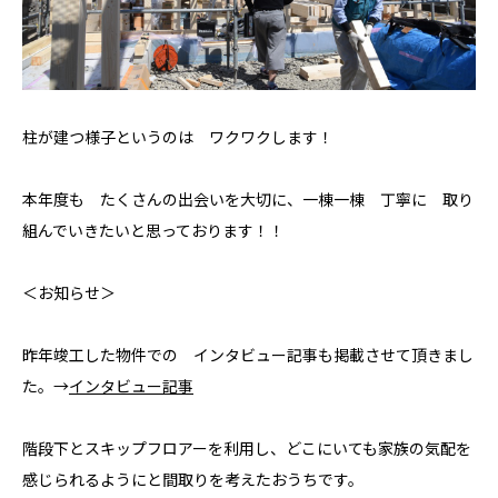
見学予約
お問い合わせ
柱が建つ様子というのは ワクワクします！
プライバシーポリシー
本年度も たくさんの出会いを大切に、一棟一棟 丁寧に 取り
組んでいきたいと思っております！！
＜お知らせ＞
昨年竣工した物件での インタビュー記事も掲載させて頂きまし
た。→
インタビュー記事
階段下とスキップフロアーを利用し、どこにいても家族の気配を
感じられるようにと間取りを考えたおうちです。