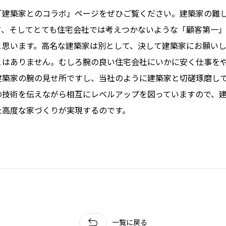
ホクシンの歩み
「建築家とのコラボ」ページをぜひご覧ください。建築家の難
自慢の大工
て、そしてとても住宅会社では考えつかないような「顧客第一
会社概要
と思います。高名な建築家は別として、決して建築家にお願い
家づくりについて
とはありません。むしろ腕の良い住宅会社にいかに安く仕事を
建築家の腕の見せ所ですし、当社のように建築家と切磋琢磨し
自然素材の家
の技術を伝えながら相互にレベルアップを図っていますので、
職人の技
た高度な家づくりが実現するのです。
省エネと性能
安心・保証
家づくりの流れ
プライバシーポリシー
一覧に戻る