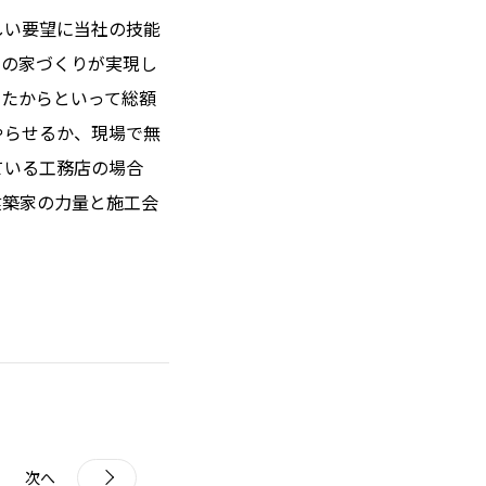
しい要望に当社の技能
お知らせ
」の家づくりが実現し
したからといって総額
モデルハウス
やらせるか、現場で無
Hokushin model
ている工務店の場合
koselig コーシェリ
建築家の力量と施工会
見学予約
お問い合わせ
次へ