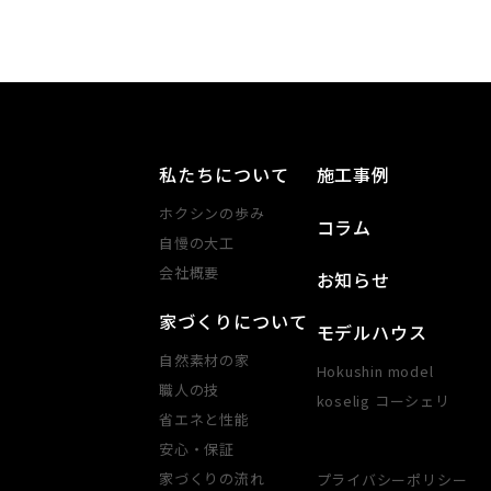
私たちについて
施工事例
ホクシンの歩み
コラム
自慢の大工
会社概要
お知らせ
家づくりについて
モデルハウス
自然素材の家
Hokushin model
職人の技
koselig コーシェリ
省エネと性能
安心・​保証​
家づくりの​流れ
プライバシーポリシー