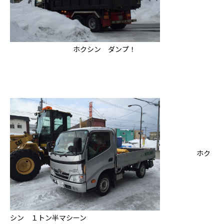
ホクシンの歩み
自慢の大工
会社概要
ホクシン ダンプ！
家づくりについて
自然素材の家
職人の技
省エネと性能
安心・保証
家づくりの流れ
施工事例
ホク
コラム
お知らせ
シン １トン半マシーン