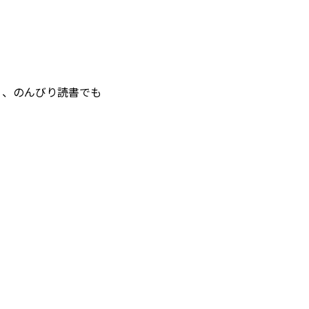
く、のんびり読書でも
施工事例
コラム
お知らせ
モデルハウス
Hokushin model