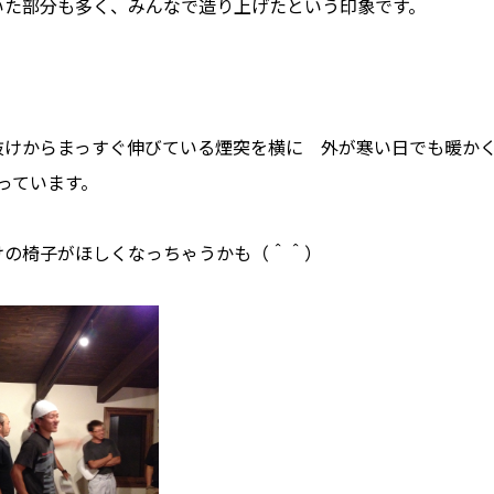
いた部分も多く、みんなで造り上げたという印象です。
抜けからまっすぐ伸びている煙突を横に 外が寒い日でも暖か
なっています。
ホーム
けの椅子がほしくなっちゃうかも（＾＾）
私たちについて
ホクシンの歩み
自慢の大工
会社概要
家づくりについて