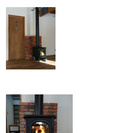
ホクシンの歩み
自慢の大工
会社概要
家づくりについて
自然素材の家
職人の技
省エネと性能
安心・保証
家づくりの流れ
施工事例
コラム
お知らせ