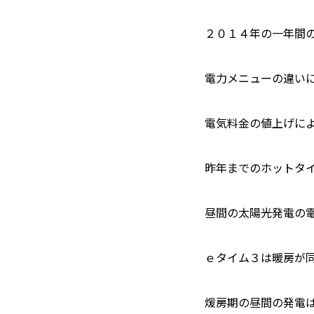
２０１４年の一年間
電力メニューの違い
電気料金の値上げに
昨年までのホットタ
昼間の太陽光発電の
ｅタイム３は暖房が
煖房期の昼間の発電